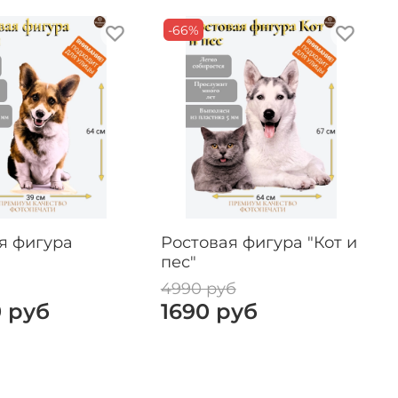
-66%
я фигура
Ростовая фигура "Кот и
пес"
4990 руб
0 руб
1690 руб