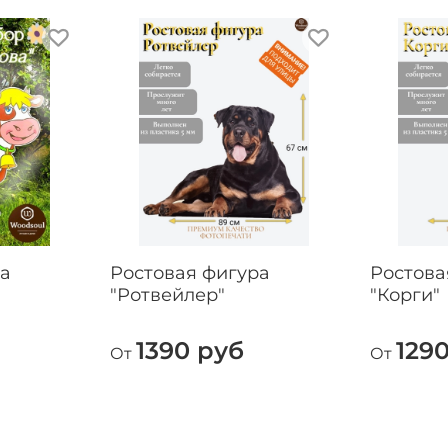
ра
Ростовая фигура
Ростова
"Ротвейлер"
"Корги"
1390 руб
129
От
От