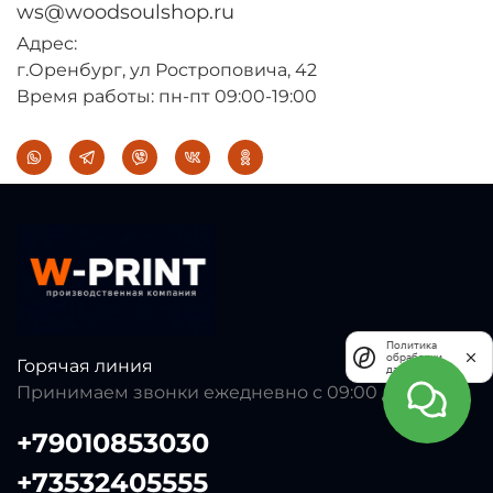
ws@woodsoulshop.ru
Адрес:
г.Оренбург, ул Ростроповича, 42
Время работы: пн-пт 09:00-19:00
Политика
обработки
Горячая линия
данных
Принимаем звонки ежедневно с 09:00 до 23:00
+79010853030
+73532405555