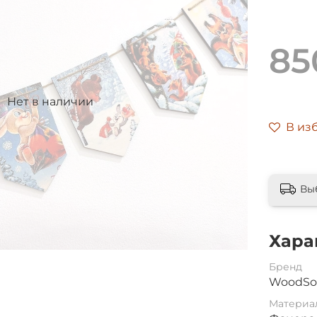
85
Нет в наличии
В из
Вы
Хара
Бренд
WoodSo
Материа