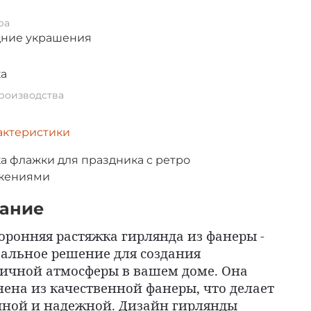
ра
дние украшения
ка
роизводства
актеристики
а флажки для праздника с ретро
жениями
ание
оронняя растяжка гирлянда из фанеры -
еальное решение для создания
ичной атмосферы в вашем доме. Она
ена из качественной фанеры, что делает
чной и надежной. Дизайн гирлянды