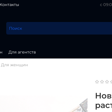
Контакты
с 09:0
н
Для агентств
Для женщин
Нов
рас