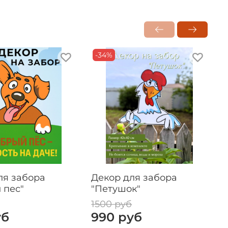
-34%
ля забора
Декор для забора
 пес"
"Петушок"
1500 руб
1
уб
990 руб