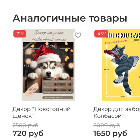
Аналогичные товары
-71%
-45%
Декор "Новогодний
Декор для забор
щенок"
Колбасой"
2500 руб
3000 руб
720 руб
1650 руб