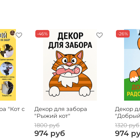
-46%
-26%
а "Кот с
Декор для забора
Декор д
"Рыжий кот"
"Добрый
1800 руб
1320 руб
974 руб
974 р