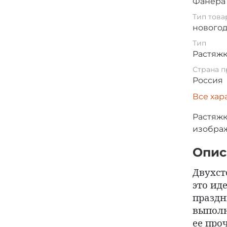
Фанера
Тип това
нового
Тип
Растяж
Страна п
Россия
Все хар
Растяжк
изобра
Опис
Двухст
это ид
праздн
выполн
ее про