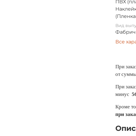
ПВХ (пл
Наклейк
(Пленка
Вид выпу
Фабрич
Все хар
При зака
от суммы
При зака
минус
5
Кроме то
при зака
Опис