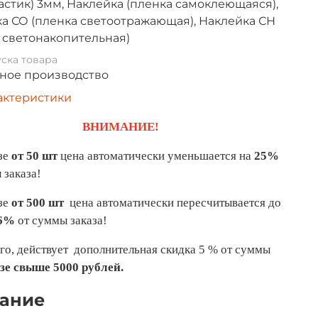
астик) 3мм, Наклейка (пленка самоклеющаяся),
а СО (пленка светоотражающая), Наклейка СН
 светонакопительная)
ска товара
ное производство
актеристики
ВНИМАНИЕ!
зе
от 50 шт
цена автоматически уменьшается на
25%
 заказа!
зе
от 500 шт
цена автоматически пересчитывается до
6%
от суммы заказа!
го, действует дополнительная скидка 5 % от суммы
зе свыше 5000 рублей.
ание