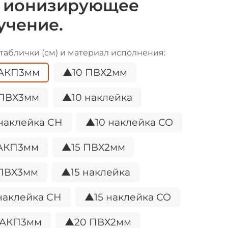
 ионизирующее
учение.
таблички (см) и материал исполнения:
 АКП3мм
▲10 ПВХ2мм
 ПВХ3мм
▲10 наклейка
наклейка СН
▲10 наклейка СО
 АКП3мм
▲15 ПВХ2мм
 ПВХ3мм
▲15 наклейка
наклейка СН
▲15 наклейка СО
 АКП3мм
▲20 ПВХ2мм