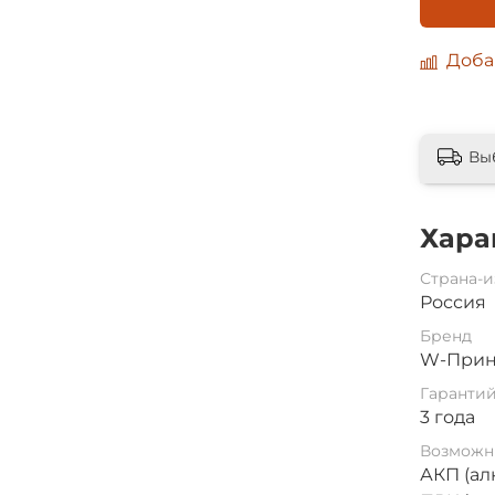
Доба
Вы
Хара
Страна-и
Россия
Бренд
W-Прин
Гаранти
3 года
Возможн
АКП (ал