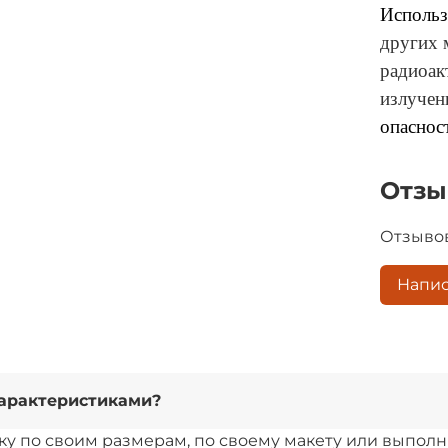
Использ
других 
радиоак
излучен
опаснос
Отз
Отзывов
Напис
 характеристиками?
йку по своим размерам, по своему макету или выпол