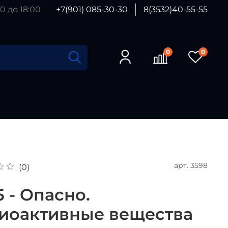
0 до 18:00
+7(901) 085-30-30
8(3532)40-55-55
0
0
арт.
3598
(0)
 - Опасно.
иоактивные вещества