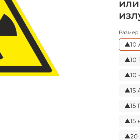
или
изл
Размер 
▲10
▲10
▲10 
▲15
▲15
▲15 
▲20