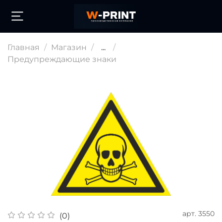
Главная
Магазин
...
Предупреждающие знаки
арт.
3550
(0)