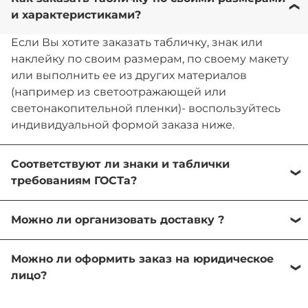
и характеристиками?
Если Вы хотите заказать табличку, знак или
наклейку по своим размерам, по своему макету
или выполнить ее из других материалов
(например из светоотражающей или
светонакопительной пленки)- воспользуйтесь
индивидуальной формой заказа ниже.
Соответствуют ли знаки и таблички
требованиям ГОСТа?
Мы изготавливаем знаки безопасности и
Можно ли организовать доставку ?
таблички всех требуемых видов, размеров и
характеристик с любой текстовой информацией
Мы предлагаем доставку в города и населенные
и пиктограммой в соответствии с ГОСТ 12.4.026-
Можно ли оформить заказ на юридическое
пункты по всей стране. Вы можете выбрать на
2015, ГОСТ 34428-2018.
лицо?
сайте удобный для вас способ доставки:
курьерскую доставку на дом или в офис,
Да, возможно оформить заказ на юридическое