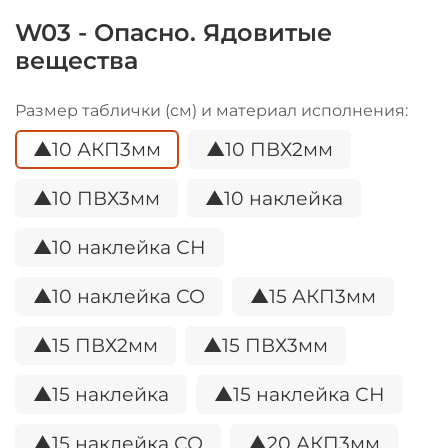
W03 - Опасно. Ядовитые
вещества
Размер таблички (см) и материал исполнения:
▲10 АКП3мм
▲10 ПВХ2мм
▲10 ПВХ3мм
▲10 наклейка
▲10 наклейка СН
▲10 наклейка СО
▲15 АКП3мм
▲15 ПВХ2мм
▲15 ПВХ3мм
▲15 наклейка
▲15 наклейка СН
▲15 наклейка СО
▲20 АКП3мм