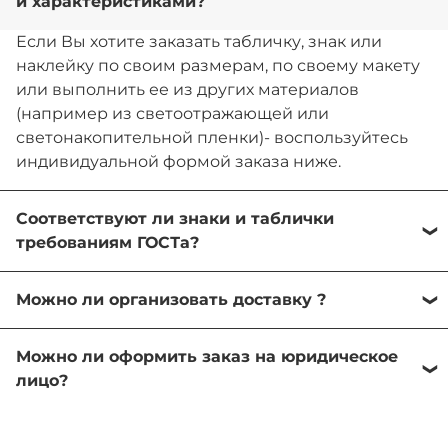
и характеристиками?
Если Вы хотите заказать табличку, знак или
наклейку по своим размерам, по своему макету
или выполнить ее из других материалов
(например из светоотражающей или
светонакопительной пленки)- воспользуйтесь
индивидуальной формой заказа ниже.
Соответствуют ли знаки и таблички
требованиям ГОСТа?
Мы изготавливаем знаки безопасности и
Можно ли организовать доставку ?
таблички всех требуемых видов, размеров и
характеристик с любой текстовой информацией
Мы предлагаем доставку в города и населенные
и пиктограммой в соответствии с ГОСТ 12.4.026-
Можно ли оформить заказ на юридическое
пункты по всей стране. Вы можете выбрать на
2015, ГОСТ 34428-2018.
лицо?
сайте удобный для вас способ доставки:
курьерскую доставку на дом или в офис,
Да, возможно оформить заказ на юридическое
доставку в пункт выдачи или почтовое
лицо и оплатить по счету. Для этого при