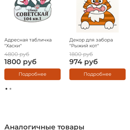
способствующих развитию и обучению детей.
Уникальный декор поможет сделать учебную
среду более привлекательной и интересной. С
ее помощью можно создать спокойную и
расслабляющую атмосферу для пациентов и
посетителей медицинских учреждений.
Адресная табличка
Декор для забора
Торговые центры и деловые комплексы могут
"Хаски"
"Рыжий кот"
привлечь больше посетителей, создав
4800 руб
1800 руб
комфортное и привлекательное окружение.
1800 руб
974 руб
Декор в виде кошки с колбасой поможет сделать
пространство более живым и интересным. Для
Подробнее
Подробнее
организаторов мероприятий и праздников
веселая табличка котоколбаса, поможет создать
красивые и уникальные решения для
оформления праздничных мероприятий,
обеспечивая незабываемые впечатления для
гостей. Приобретите его уже сегодня и сделайте
шаг к созданию идеального уголка природы!
Аналогичные товары